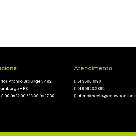
ucional
Atendimento
rlos Afonso Braunger, 492,
51 3590.1090
Hamburgo - RS
51 99923.2365
: 8:00 às 12:00 / 13:00 às 17:30
atendimento@ecowood.ind.