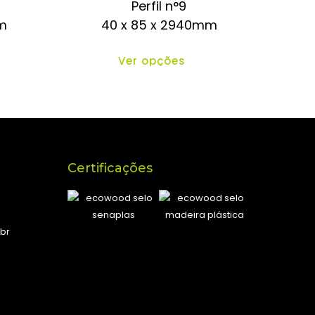
Perfil n°9
m
40 x 85 x 2940mm
Ver opções
Certificações
br