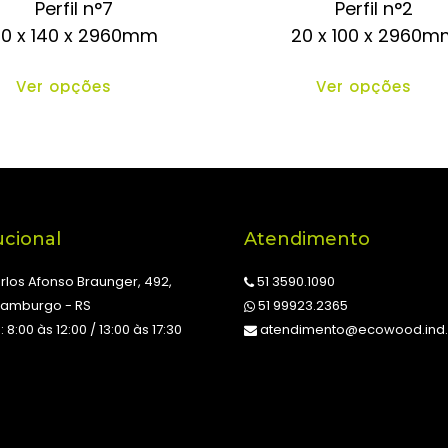
Perfil n°7
Perfil n°2
0 x 140 x 2960mm
20 x 100 x 2960m
Ver opções
Ver opções
ucional
Atendimento
rlos Afonso Braunger, 492,
51 3590.1090
amburgo - RS
51 99923.2365
: 8:00 às 12:00 / 13:00 às 17:30
atendimento@ecowood.ind.