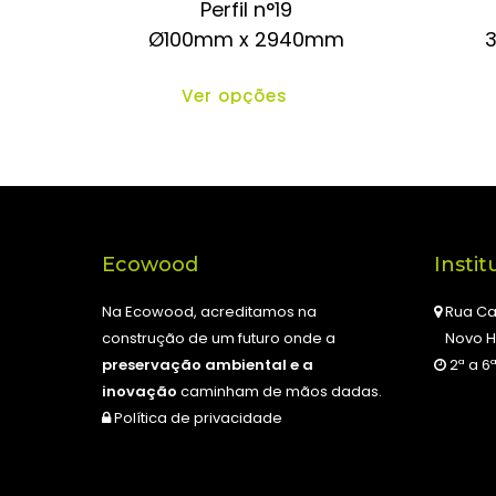
Perfil n°19
Ø100mm x 2940mm
3
Ver opções
Ecowood
Instit
Na Ecowood, acreditamos na
Rua Ca
construção de um futuro onde a
Novo H
preservação ambiental e a
2ª a 6ª
inovação
caminham de mãos dadas.
Política de privacidade