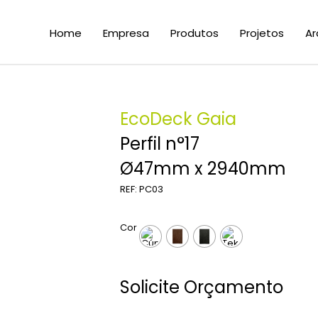
Home
Empresa
Produtos
Projetos
Ar
EcoDeck Gaia
Perfil n°17
Ø47mm x 2940mm
REF: PC03
Cor
Solicite Orçamento