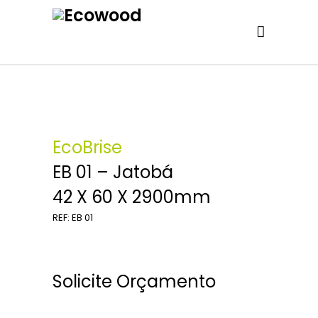
EcoBrise
EB 01 – Jatobá
42 X 60 X 2900mm
REF: EB 01
Solicite Orçamento